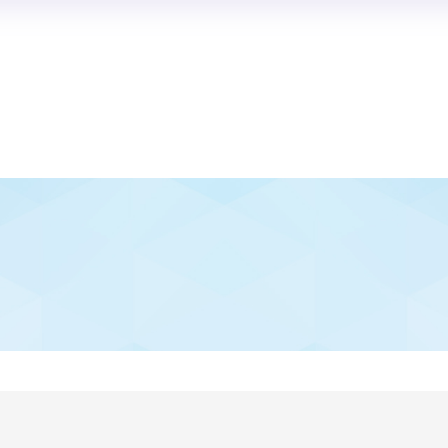
®
キーノートディベート
情報
®
Iディベート練習システム
授業導入報告書
キーノートディベート
開催
動画で見るPDA
情報
®
キーノートディベート
とは
ト