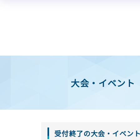
パーラメンタリーディベートとは
学校教育
研修
認定教育ジャッジ
大会情報
ルール
体験会
生徒向け
受験方法
夏合宿
教材
交流大会
教員向け
A
高校生全国大会
高校生世界交流大会
中学生全国大会
大会・イベント
受付終了の大会・イベン