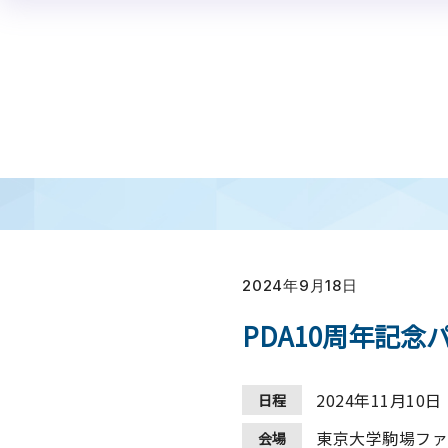
パーラメンタリーディベートとは
学校教育
研修
認定教育ジャッジ
大会情報
ルール
体験会
生徒向け
受験方法
夏合宿
教材
交流大会
教員向け
A
高校生全国大会
高校生世界交流大会
中学生全国大会
2024年9月18日
PDA10周年記念
2024年11月10日（
日程
東京大学駒場ファ
会場