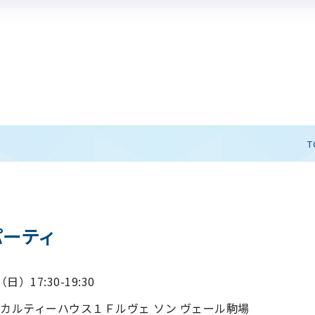
®
キーノートディベート
情報
®
Iディベート練習システム
授業導入報告書
キーノートディベート
開催
動画で見るPDA
情報
®
キーノートディベート
とは
T
パーティ
日）17:30-19:30
カルティーハウス１Ｆルヴェ ソン ヴェール駒場