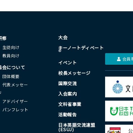
大会
研修
生徒向け
キーノートディベート
®
教員向け
会員
イベント
協会について
校長メッセージ
団体概要
国際交流
代表メッセー
ジ
入会案内
アドバイザー
文科省事業
パンフレット
活動報告
日本英語交流連盟
(ESUJ)