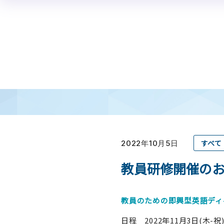
パーラメンタリーディベートとは
学校教育
研修
認定教育ジャッジ
大会情報
ルール
体験会
生徒向け
受験方法
夏合宿
教材
交流大会
教員向け
A
高校生全国大会
高校生世界交流大会
中学生全国大会
すべて
2022年10月5日
教員研修開催の
教員のための即興型英語ディベ
日程 2022年11月3日(木-祝) 9 