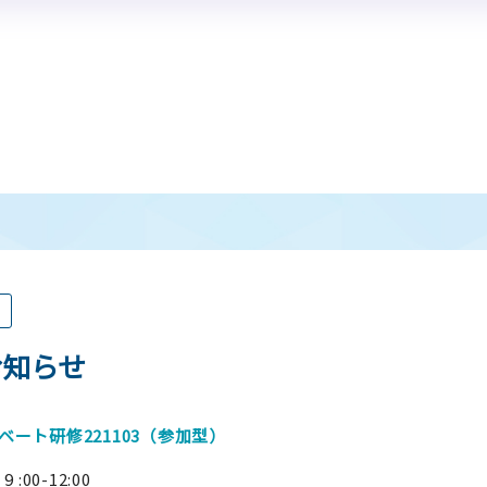
®
キーノートディベート
情報
®
Iディベート練習システム
授業導入報告書
キーノートディベート
開催
動画で見るPDA
情報
®
キーノートディベート
とは
お知らせ
ート研修221103（参加型）
:00-12:00